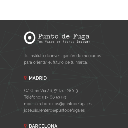
Tu Instituto de investigación de mercados
para orientar el futuro de tu marca.
MADRID
C/ Gran Vía 26, 5º Izq. 28013
Teléfono: 913 60 53 93
monica.rebordinos@puntodefuga.es
joseluis.rentero@puntodefuga.es
BARCELONA