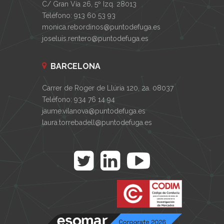
C/ Gran Vía 26, 5º Izq. 28013
Teléfono: 913 60 53 93
monica.rebordinos@puntodefuga.es
joseluis.rentero@puntodefuga.es
BARCELONA
Carrer de Roger de Llúria 120, 2a. 08037
Teléfono: 934 76 14 94
jaume.vilanova@puntodefuga.es
laura.torrebadell@puntodefuga.es