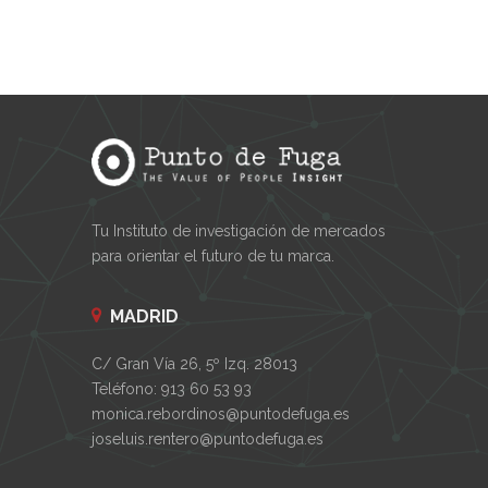
Tu Instituto de investigación de mercados
para orientar el futuro de tu marca.
MADRID
C/ Gran Vía 26, 5º Izq. 28013
Teléfono: 913 60 53 93
monica.rebordinos@puntodefuga.es
joseluis.rentero@puntodefuga.es