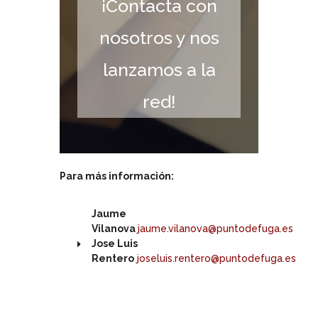
¡Contacta con
nosotros y nos
lanzamos a la
red!
Para más información:
Jaume
Vilanova
jaume.vilanova@puntodefuga.es
Jose Luis
Rentero
joseluis.rentero@puntodefuga.es