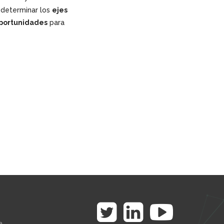
determinar los
ejes
portunidades
para
a.