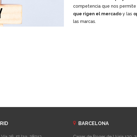
competencia que nos permite 
que rigen el mercado
y las
o
las marcas.
RID
BARCELONA
Vía 26, 5º Izq. 28013
Carrer de Roger de Llúria 120, 2