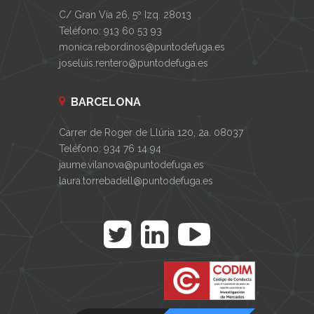
C/ Gran Vía 26, 5º Izq. 28013
Teléfono: 913 60 53 93
monica.rebordinos@puntodefuga.es
joseluis.rentero@puntodefuga.es
BARCELONA
Carrer de Roger de Llúria 120, 2a. 08037
Teléfono: 934 76 14 94
jaume.vilanova@puntodefuga.es
laura.torrebadell@puntodefuga.es