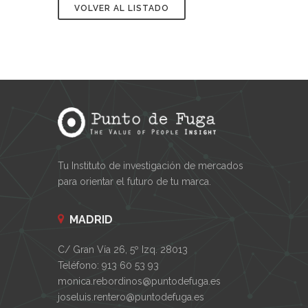
VOLVER AL LISTADO
Tu Instituto de investigación de mercados
para orientar el futuro de tu marca.
MADRID
C/ Gran Vía 26, 5º Izq. 28013
Teléfono: 913 60 53 93
monica.rebordinos@puntodefuga.es
joseluis.rentero@puntodefuga.es