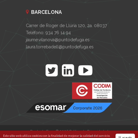
BARCELONA
Carrer de Roger de Llúria 120, 2a. 08037
Teléfono: 934 76 14 94
jaume.vilanova@puntodefuga.es
laura.torrebadell@puntodefuga.es
Punto de Fuga © 2026
Política de Privacidad
/
Este sitio web utiliza cookies con la finalidad de mejorar la calidad del servicio.
SÍ, acepto