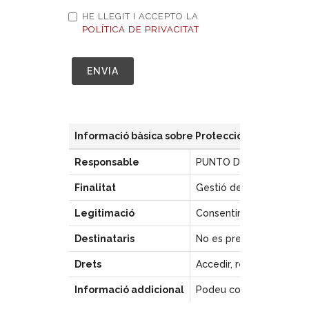
HE LLEGIT I ACCEPTO LA
POLÍTICA DE PRIVACITAT
Informació bàsica sobre Protecció de Dades re
Responsable
PUNTO DE FUGA INVEST
Finalitat
Gestió de currículums d
Legitimació
Consentiment de l'inter
Destinataris
No es preveuen comunica
Drets
Accedir, rectificar i sup
Informació addicional
Podeu consultar la info