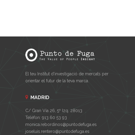
El teu Institut d'investigació de mercats per
orientar el futur de la teva marca.
MADRID
C/ Gran Vía 26, 5º Izq. 28013
Telèfon: 913 60 53 93
monica.rebordinos@puntodefuga.es
joseluis.rentero@puntodefuga.es