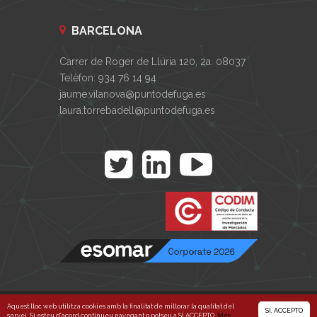
BARCELONA
Carrer de Roger de Llúria 120, 2a. 08037
Telèfon: 934 76 14 94
jaume.vilanova@puntodefuga.es
laura.torrebadell@puntodefuga.es
Punto de Fuga © 2026
Política de privacitat
/
Aquest lloc web utilitza cookies amb la finalitat de millorar la qualitat del
SÍ, ACCEPTO
servei. Si esteu d'acord continueu navegant o polseu a SÍ ACCEPTO.
Més