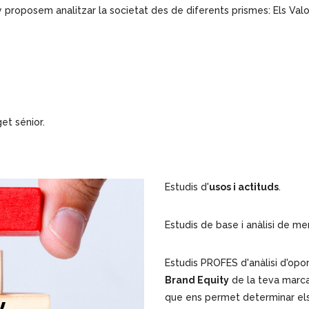
proposem analitzar la societat des de diferents prismes: Els Valors
et sénior.
Estudis d'
usos i actituds
.
Estudis de base i anàlisi de me
Estudis PROFES d'anàlisi d'opor
Brand Equity
de la teva marca
que ens permet determinar el