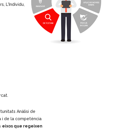
, L'Individu,
rcat.
tunitats Anàlisi de
 i de la competència
s
eixos que regeixen