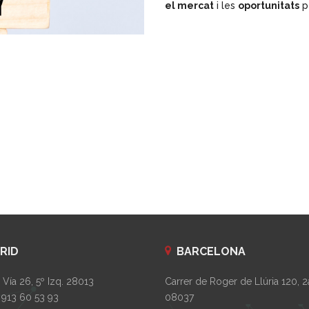
el mercat
i les
oportunitats
p
RID
BARCELONA
Vía 26, 5º Izq. 28013
Carrer de Roger de Llúria 120, 2
 913 60 53 93
08037