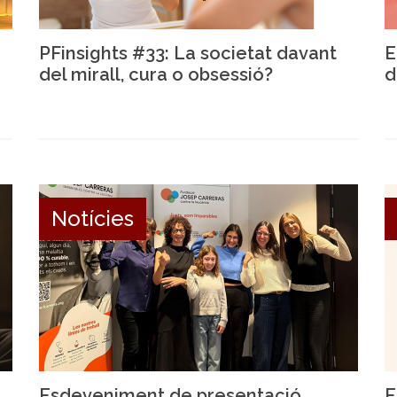
PFinsights #33: La societat davant
E
del mirall, cura o obsessió?
d
Notícies
Esdeveniment de presentació
E