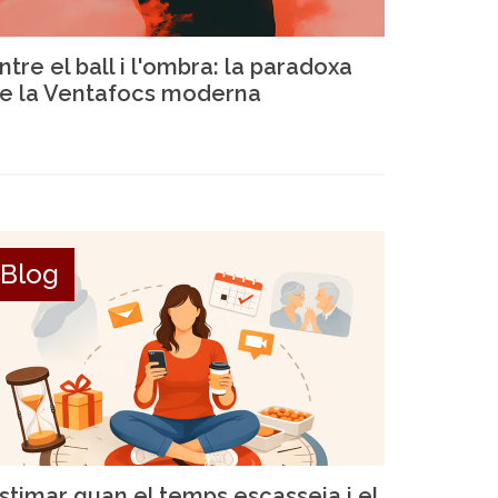
ntre el ball i l'ombra: la paradoxa
e la Ventafocs moderna
Blog
stimar quan el temps escasseja i el