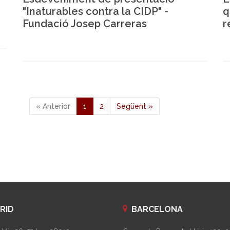
"Inaturables contra la CIDP" -
q
Fundació Josep Carreras
r
« Anterior
1
2
Següent »
RID
BARCELONA