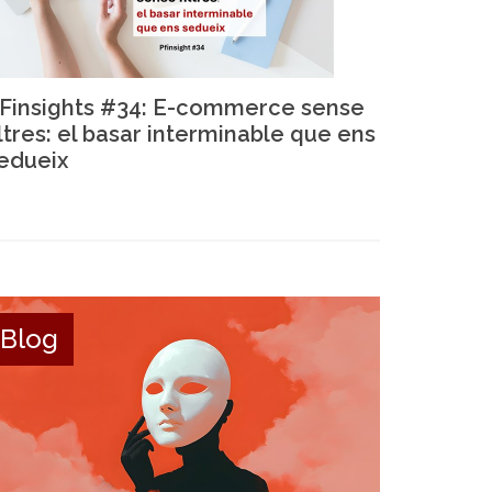
Finsights #34: E-commerce sense
iltres: el basar interminable que ens
edueix
Blog