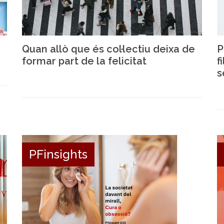
Quan allò que és col·lectiu deixa de
P
formar part de la felicitat
f
s
PFinsights