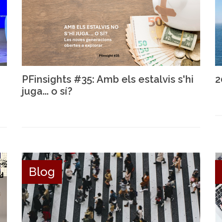
PFinsights #35: Amb els estalvis s'hi
2
juga... o sí?
Blog