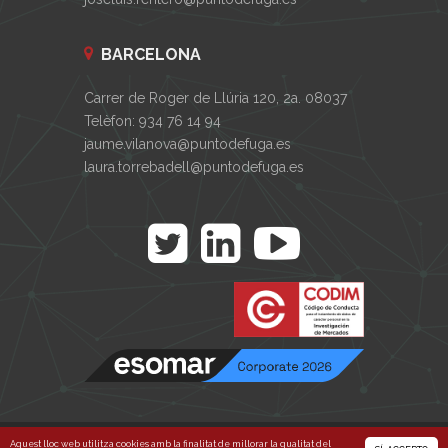
BARCELONA
Carrer de Roger de Llúria 120, 2a. 08037
Telèfon: 934 76 14 94
jaume.vilanova@puntodefuga.es
laura.torrebadell@puntodefuga.es
Punto de Fuga © 2026
Política de privacitat
/
Aquest lloc web utilitza cookies amb la finalitat de millorar la qualitat del