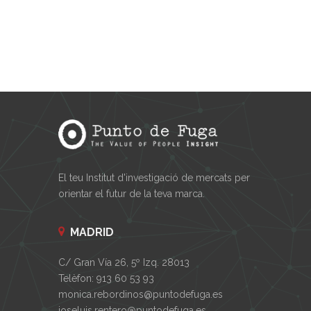
El teu Institut d'investigació de mercats per
orientar el futur de la teva marca.
MADRID
C/ Gran Vía 26, 5º Izq. 28013
Telèfon: 913 60 53 93
monica.rebordinos@puntodefuga.es
joseluis.rentero@puntodefuga.es