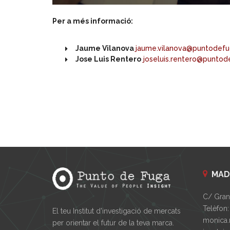
Per a més informació:
Jaume Vilanova
jaume.vilanova@puntodefu
Jose Luis Rentero
joseluis.rentero@puntod
MAD
C/ Gran 
Telèfon:
El teu Institut d'investigació de mercats
monica.
per orientar el futur de la teva marca.