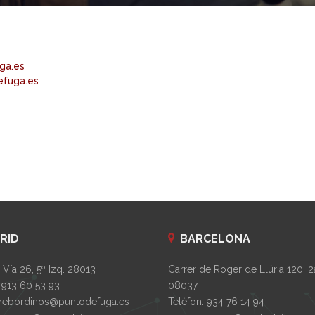
ga.es
efuga.es
RID
BARCELONA
Vía 26, 5º Izq. 28013
Carrer de Roger de Llúria 120, 2
 913 60 53 93
08037
rebordinos@puntodefuga.es
Telèfon: 934 76 14 94