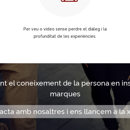
Per veu o vídeo sense perdre el diàleg i la
profunditat de les experiències.
 el coneixement de la persona en insi
marques
acta amb nosaltres i ens llancem a la x