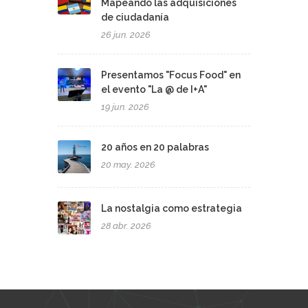
Mapeando las adquisiciones
de ciudadanía
26 jun. 2026
Presentamos "Focus Food" en
el evento "La @ de I+A"
19 jun. 2026
20 años en 20 palabras
20 may. 2026
La nostalgia como estrategia
28 abr. 2026