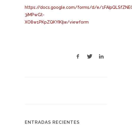
https://docs.google.com/forms/d/e/1FAIpQLSfZ
3iMPwGt-
XO8w1PKpZQKYIKIjw/viewform
ENTRADAS RECIENTES