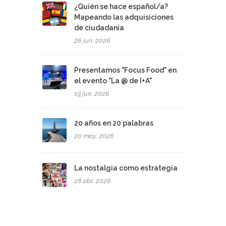
¿Quién se hace español/a?
Mapeando las adquisiciones
de ciudadanía
26 jun. 2026
Presentamos "Focus Food" en
el evento "La @ de I+A"
19 jun. 2026
20 años en 20 palabras
20 may. 2026
La nostalgia como estrategia
28 abr. 2026