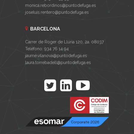
monica.rebordinos@puntodefuga.es
joseluis.rentero@puntodefuga.es
BARCELONA
Carrer de Roger de Llúria 120, 2a. 08037
Teléfono: 934 76 14 94
jaume.vilanova@puntodefuga.es
laura.torrebadell@puntodefuga.es