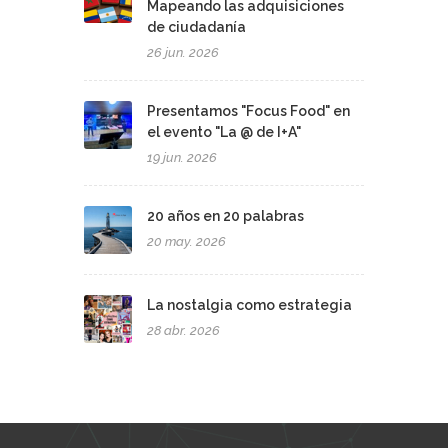
Mapeando las adquisiciones
de ciudadanía
26 jun. 2026
Presentamos "Focus Food" en
el evento "La @ de I+A"
19 jun. 2026
20 años en 20 palabras
20 may. 2026
La nostalgia como estrategia
28 abr. 2026