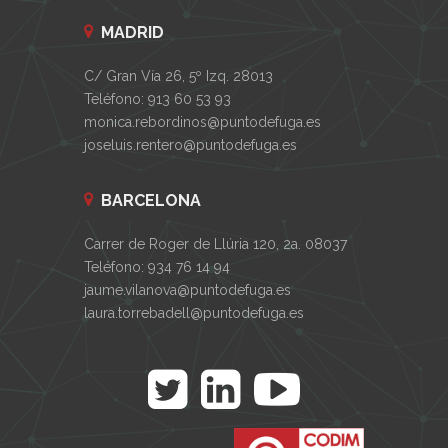
MADRID
C/ Gran Vía 26, 5º Izq. 28013
Teléfono: 913 60 53 93
monica.rebordinos@puntodefuga.es
joseluis.rentero@puntodefuga.es
BARCELONA
Carrer de Roger de Llúria 120, 2a. 08037
Teléfono: 934 76 14 94
jaume.vilanova@puntodefuga.es
laura.torrebadell@puntodefuga.es