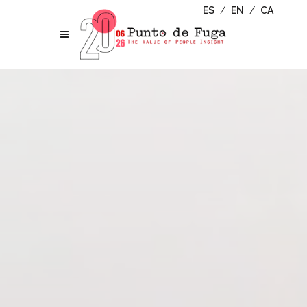
ES
/
EN
/
CA