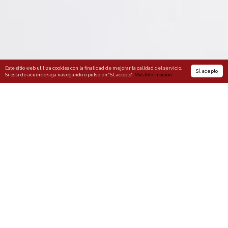
Este sitio web utiliza cookies con la finalidad de mejorar la calidad del servicio.
SÍ, acepto
Si está de acuerdo siga navegando o pulse en "SÍ, acepto".
Más Información
SOMOS
ACTUALIDAD
PFinsights