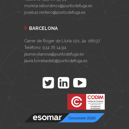
monica.rebordinos@puntodefuga.es
joseluis.rentero@puntodefuga.es
BARCELONA
Carrer de Roger de Llúria 120, 2a. 08037
Teléfono: 934 76 14 94
jaume.vilanova@puntodefuga.es
laura.torrebadell@puntodefuga.es