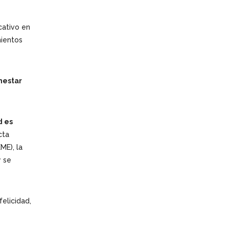
cativo en
mientos
nestar
d es
cta
ME), la
y se
elicidad,