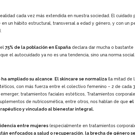
 realidad cada vez más extendida en nuestra sociedad. El cuidado 
 en un hábito estructural, transversal a edad y género, y con un p
.
 el
75% de la población en España
declara dar mucha o bastante
a que el autocuidado ya no es una tendencia, sino una norma social
o ha ampliado su alcance
.
El skincare se normaliza
(la mitad de 
stéticos, con más fuerza entre el colectivo femenino – 2 de cada 
a emerger; tratamientos faciales estéticos, Tratamientos corporal
 Suplementos de nutricosmética, entre otros, nos hablan de que
el
erapéutico y vinculado al bienestar integral.
idencia entre mujeres
(especialmente en tratamientos corporal
stán enfocados a salud o recuperación
,
la brecha de género se