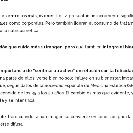
a es entre los más jóvenes
. Los Z presentan un incremento signifi
aciales como corporales. Pero también lideran el consumo de trata
o la nutricosmética.
ión que cuida más su imagen
,
pero
que también
integra el bie
importancia de “sentirse atractivo” en relación con la felicida
na parte de ellos, verse bien no solo influye en su bienestar: impa
que, según datos de la Sociedad Española de Medicina Estética (SE
cendido de los 35 a los 20 años. El cambio es más que evidente, 
 y se intensifica.
able. Pero cuando la autoimagen se convierte en condición para la f
erse difusa.