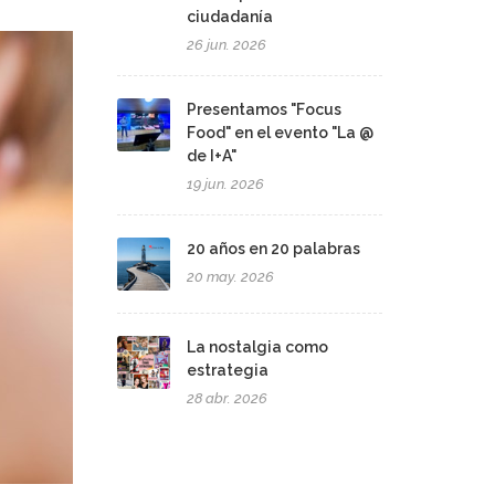
ciudadanía
26 jun. 2026
Presentamos "Focus
Food" en el evento "La @
de I+A"
19 jun. 2026
20 años en 20 palabras
20 may. 2026
La nostalgia como
estrategia
28 abr. 2026