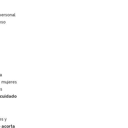
personal
eso
la
3 mujeres
es
 cuidado
es y
 acorta