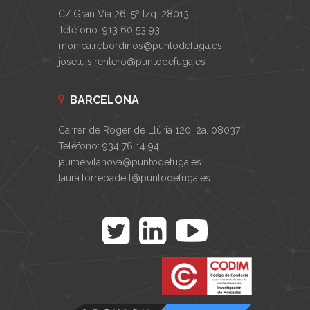
C/ Gran Vía 26, 5º Izq. 28013
Teléfono: 913 60 53 93
monica.rebordinos@puntodefuga.es
joseluis.rentero@puntodefuga.es
BARCELONA
Carrer de Roger de Llúria 120, 2a. 08037
Teléfono: 934 76 14 94
jaume.vilanova@puntodefuga.es
laura.torrebadell@puntodefuga.es